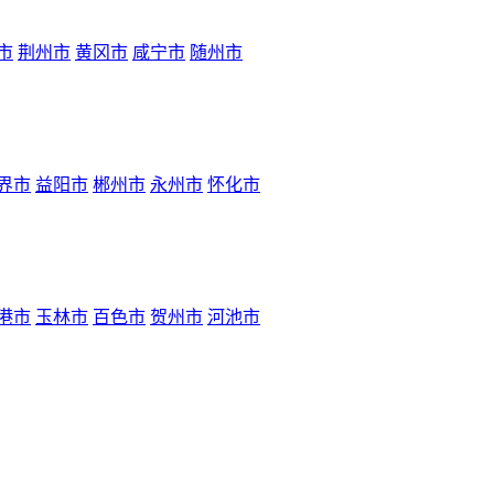
市
荆州市
黄冈市
咸宁市
随州市
界市
益阳市
郴州市
永州市
怀化市
港市
玉林市
百色市
贺州市
河池市