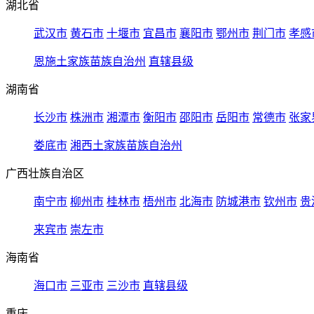
湖北省
武汉市
黄石市
十堰市
宜昌市
襄阳市
鄂州市
荆门市
孝感
恩施土家族苗族自治州
直辖县级
湖南省
长沙市
株洲市
湘潭市
衡阳市
邵阳市
岳阳市
常德市
张家
娄底市
湘西土家族苗族自治州
广西壮族自治区
南宁市
柳州市
桂林市
梧州市
北海市
防城港市
钦州市
贵
来宾市
崇左市
海南省
海口市
三亚市
三沙市
直辖县级
重庆