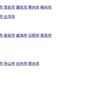
市
茂名市
肇庆市
惠州市
梅州市
市
云浮市
市
泰安市
威海市
日照市
莱芜市
市
舟山市
台州市
丽水市