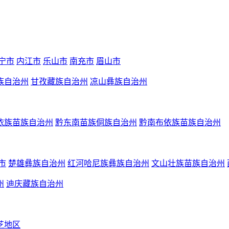
宁市
内江市
乐山市
南充市
眉山市
族自治州
甘孜藏族自治州
凉山彝族自治州
依族苗族自治州
黔东南苗族侗族自治州
黔南布依族苗族自治州
市
楚雄彝族自治州
红河哈尼族彝族自治州
文山壮族苗族自治州
州
迪庆藏族自治州
芝地区