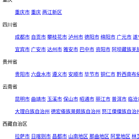
重庆市
重庆
两江新区
四川省
成都市
自贡市
攀枝花市
泸州市
德阳市
绵阳市
广元市
遂
宜宾市
广安市
达州市
雅安市
巴中市
资阳市
阿坝藏族羌
贵州省
贵阳市
六盘水市
遵义市
安顺市
毕节市
铜仁市
黔西南布
云南省
昆明市
曲靖市
玉溪市
保山市
昭通市
丽江市
普洱市
临沧
大理白族自治州
德宏傣族景颇族自治州
怒江傈僳族自治
西藏自治区
拉萨市
日喀则市
昌都市
山南地区
那曲地区
阿里地区
林