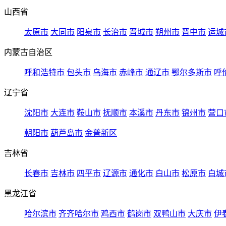
山西省
太原市
大同市
阳泉市
长治市
晋城市
朔州市
晋中市
运城
内蒙古自治区
呼和浩特市
包头市
乌海市
赤峰市
通辽市
鄂尔多斯市
呼
辽宁省
沈阳市
大连市
鞍山市
抚顺市
本溪市
丹东市
锦州市
营口
朝阳市
葫芦岛市
金普新区
吉林省
长春市
吉林市
四平市
辽源市
通化市
白山市
松原市
白城
黑龙江省
哈尔滨市
齐齐哈尔市
鸡西市
鹤岗市
双鸭山市
大庆市
伊