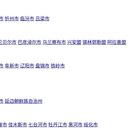
市
忻州市
临汾市
吕梁市
伦贝尔市
巴彦淖尔市
乌兰察布市
兴安盟
锡林郭勒盟
阿拉善盟
市
阜新市
辽阳市
盘锦市
铁岭市
市
延边朝鲜族自治州
春市
佳木斯市
七台河市
牡丹江市
黑河市
绥化市