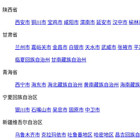
陕西省
西安市
铜川市
宝鸡市
咸阳市
渭南市
延安市
汉中市
榆林
甘肃省
兰州市
嘉峪关市
金昌市
白银市
天水市
武威市
张掖市
平
临夏回族自治州
甘南藏族自治州
青海省
西宁市
海东市
海北藏族自治州
黄南藏族自治州
海南藏族
宁夏回族自治区
银川市
石嘴山市
吴忠市
固原市
中卫市
新疆维吾尔自治区
乌鲁木齐市
克拉玛依市
吐鲁番地区
哈密地区
昌吉回族自