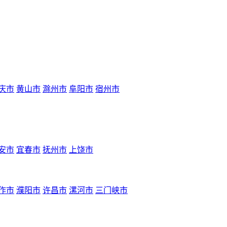
庆市
黄山市
滁州市
阜阳市
宿州市
安市
宜春市
抚州市
上饶市
作市
濮阳市
许昌市
漯河市
三门峡市