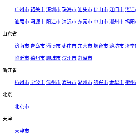
广州市
韶关市
深圳市
珠海市
汕头市
佛山市
江门市
湛江
汕尾市
河源市
阳江市
清远市
东莞市
中山市
潮州市
揭阳
山东省
济南市
青岛市
淄博市
枣庄市
东营市
烟台市
潍坊市
济宁
临沂市
德州市
聊城市
滨州市
菏泽市
浙江省
杭州市
宁波市
温州市
嘉兴市
湖州市
绍兴市
金华市
衢州
北京
北京市
天津
天津市