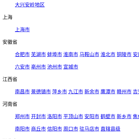
大兴安岭地区
上海
上海市
安徽省
合肥市
芜湖市
蚌埠市
淮南市
马鞍山市
淮北市
铜陵市
安
六安市
亳州市
池州市
宣城市
江西省
南昌市
景德镇市
萍乡市
九江市
新余市
鹰潭市
赣州市
吉
河南省
郑州市
开封市
洛阳市
平顶山市
安阳市
鹤壁市
新乡市
焦
南阳市
商丘市
信阳市
周口市
驻马店市
直辖县级