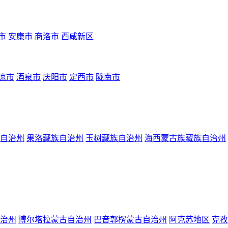
市
安康市
商洛市
西咸新区
凉市
酒泉市
庆阳市
定西市
陇南市
自治州
果洛藏族自治州
玉树藏族自治州
海西蒙古族藏族自治州
治州
博尔塔拉蒙古自治州
巴音郭楞蒙古自治州
阿克苏地区
克孜