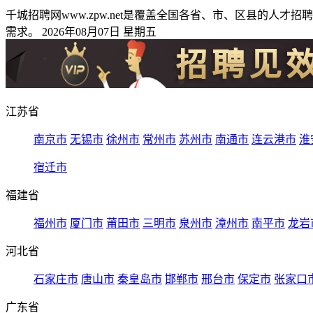
千城招聘网www.zpw.net是覆盖全国各省、市、区县的
需求。 2026年08月07日 星期五
江苏省
南京市
无锡市
徐州市
常州市
苏州市
南通市
连云港市
淮
宿迁市
福建省
福州市
厦门市
莆田市
三明市
泉州市
漳州市
南平市
龙岩
河北省
石家庄市
唐山市
秦皇岛市
邯郸市
邢台市
保定市
张家口
广东省